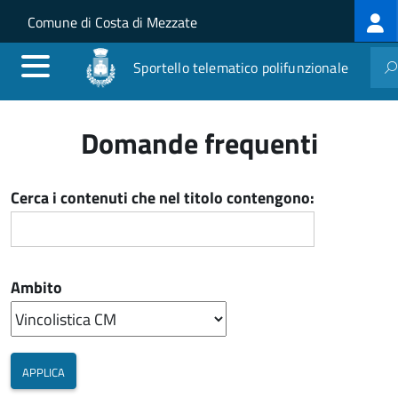
Log
Salta al contenuto principale
Skip to site navigation
Comune di Costa di Mezzate
me
Sportello telematico polifunzionale
Domande frequenti
Cerca i contenuti che nel titolo contengono:
Ambito