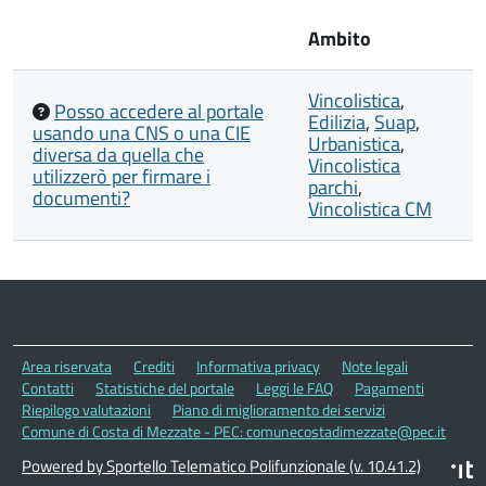
Ambito
Vincolistica
,
Posso accedere al portale
Edilizia
,
Suap
,
usando una CNS o una CIE
Urbanistica
,
diversa da quella che
Vincolistica
utilizzerò per firmare i
parchi
,
documenti?
Vincolistica CM
Area riservata
Crediti
Informativa privacy
Note legali
Contatti
Statistiche del portale
Leggi le FAQ
Pagamenti
Riepilogo valutazioni
Piano di miglioramento dei servizi
Comune di Costa di Mezzate - PEC: comunecostadimezzate@pec.it
Powered by Sportello Telematico Polifunzionale (v. 10.41.2)