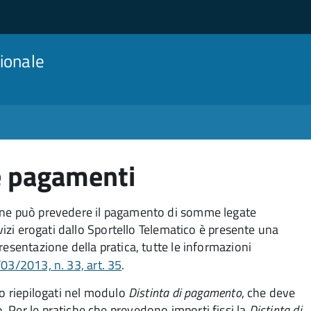
ionale
e pagamenti
ione può prevedere il pagamento di somme legate
rvizi erogati dallo Sportello Telematico è presente una
resentazione della pratica, tutte le informazioni
/03/2013, n. 33, art. 35
.
no riepilogati nel modulo
Distinta di pagamento
, che deve
 Per le pratiche che prevedono importi fissi la
Distinta di