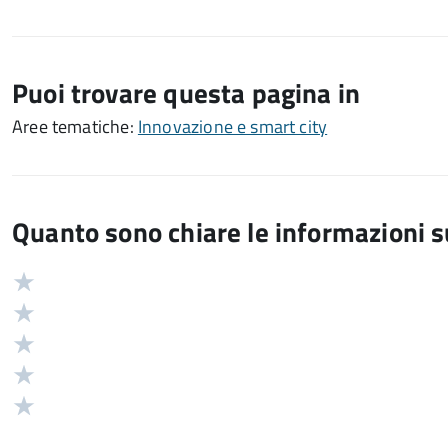
Puoi trovare questa pagina in
Aree tematiche:
Innovazione e smart city
Quanto sono chiare le informazioni 
Valuta
Valutazione
5
Valuta
stelle
4
Valuta
su
stelle
3
Valuta
5
su
stelle
2
Valuta
5
su
stelle
1