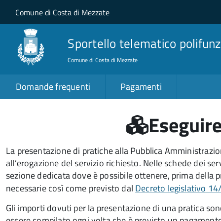
Salta al contenuto principale
Skip to site navigation
Comune di Costa di Mezzate
Sportello telematico polifunz
Comune di Costa di Mezzate
Domande frequenti
Pagamenti
Eseguir
La presentazione di pratiche alla Pubblica Amministraz
all’erogazione del servizio richiesto. Nelle schede dei se
sezione dedicata dove è possibile ottenere, prima della p
necessarie così come previsto dal
Decreto legislativo 14
Gli importi dovuti per la presentazione di una pratica so
essere compilato ogni volta che è previsto un pagamento.