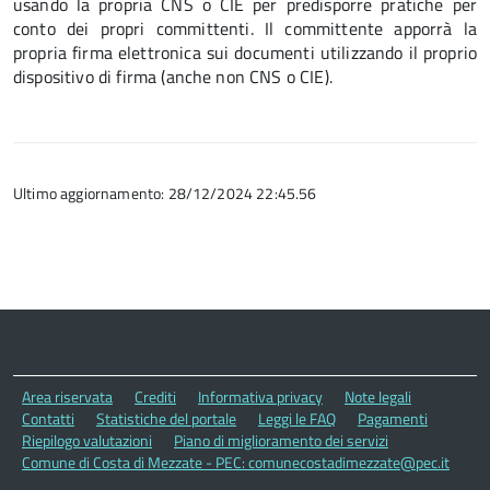
usando la propria CNS o CIE per predisporre pratiche per
conto dei propri committenti. Il committente apporrà la
propria firma elettronica sui documenti utilizzando il proprio
dispositivo di firma (anche non CNS o CIE).
Ultimo aggiornamento: 28/12/2024 22:45.56
Area riservata
Crediti
Informativa privacy
Note legali
Contatti
Statistiche del portale
Leggi le FAQ
Pagamenti
Riepilogo valutazioni
Piano di miglioramento dei servizi
Comune di Costa di Mezzate - PEC: comunecostadimezzate@pec.it