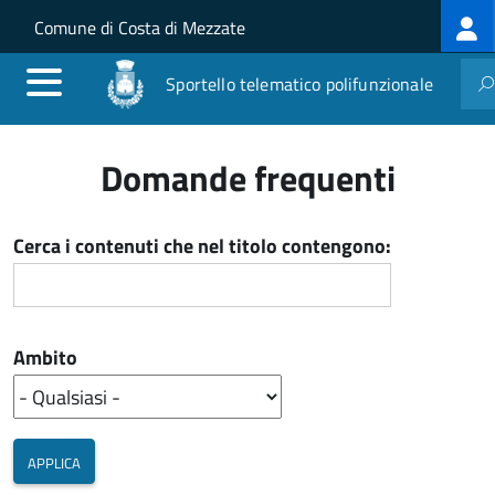
Log
Salta al contenuto principale
Skip to site navigation
Comune di Costa di Mezzate
me
Sportello telematico polifunzionale
Domande frequenti
Cerca i contenuti che nel titolo contengono:
Ambito