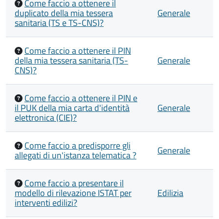
Come faccio a ottenere il
duplicato della mia tessera
Generale
sanitaria (TS e TS-CNS)?
Come faccio a ottenere il PIN
della mia tessera sanitaria (TS-
Generale
CNS)?
Come faccio a ottenere il PIN e
il PUK della mia carta d'identità
Generale
elettronica (CIE)?
Come faccio a predisporre gli
Generale
allegati di un'istanza telematica ?
Come faccio a presentare il
modello di rilevazione ISTAT per
Edilizia
interventi edilizi?