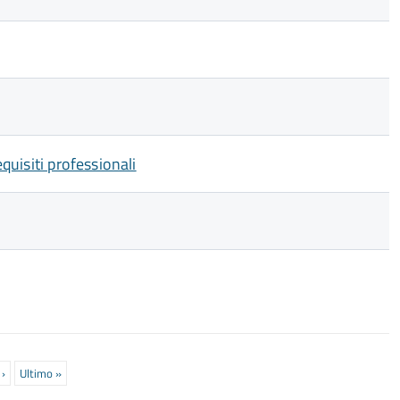
equisiti professionali
›
Ultima
Ultimo »
pagina