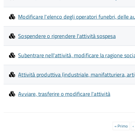
Modificare l'elenco degli operatori funebri, delle a
Sospendere o riprendere l'attività sospesa
Subentrare nell'attività, modificare la ragione socia
Attività produttiva (industriale, manifatturiera, art
Avviare, trasferire o modificare l'attività
Paginazione
Prima
« Primo
P
‹
pagina
p