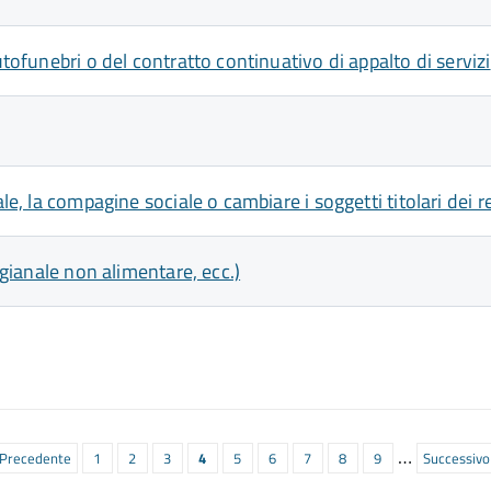
utofunebri o del contratto continuativo di appalto di servizi
le, la compagine sociale o cambiare i soggetti titolari dei r
igianale non alimentare, ecc.)
…
agina
 Precedente
Pagina
1
Pagina
2
Pagina
3
Pagina
4
Pagina
5
Pagina
6
Pagina
7
Pagina
8
Pagina
9
Prossima
Successivo 
recedente
attuale
pagina