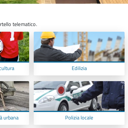
rtello telematico.
cultura
Edilizia
tà urbana
Polizia locale