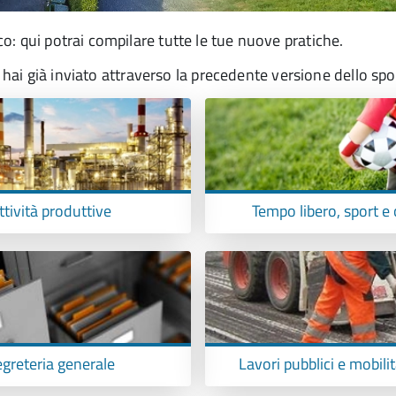
: qui potrai compilare tutte le tue nuove pratiche.
e hai già inviato attraverso la precedente versione dello spo
ttività produttive
Tempo libero, sport e 
greteria generale
Lavori pubblici e mobili