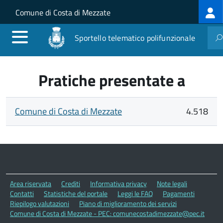
Log
Salta al contenuto principale
Skip to site navigation
Comune di Costa di Mezzate
me
Sportello telematico polifunzionale
Pratiche presentate a
Comune di Costa di Mezzate
4.518
Area riservata
Crediti
Informativa privacy
Note legali
Contatti
Statistiche del portale
Leggi le FAQ
Pagamenti
Riepilogo valutazioni
Piano di miglioramento dei servizi
Comune di Costa di Mezzate - PEC: comunecostadimezzate@pec.it