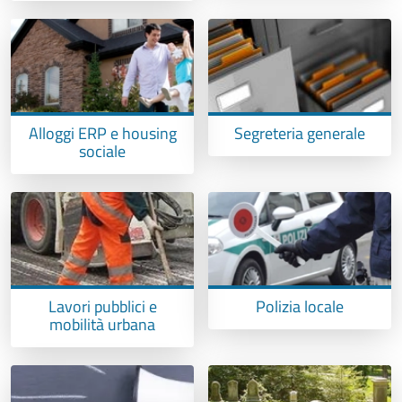
Alloggi ERP e housing
Segreteria generale
sociale
Lavori pubblici e
Polizia locale
mobilità urbana