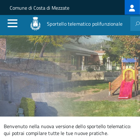
Log
Salta al contenuto principale
Skip to site navigation
Comune di Costa di Mezzate
me
Sportello telematico polifunzionale
Benvenuto nella nuova versione dello sportello telematico:
qui potrai compilare tutte le tue nuove pratiche.