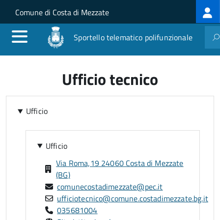
Log
Salta al contenuto principale
Skip to site navigation
Comune di Costa di Mezzate
me
Sportello telematico polifunzionale
Ufficio tecnico
Ufficio
Ufficio
Via Roma,19 24060 Costa di Mezzate
(BG)
comunecostadimezzate@pec.it
ufficiotecnico@comune.costadimezzate.bg.it
035681004