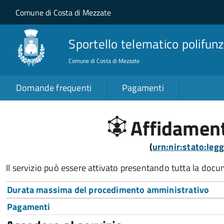
Salta al contenuto principale
Skip to site navigation
Comune di Costa di Mezzate
Sportello telematico polifunz
Comune di Costa di Mezzate
Domande frequenti
Pagamenti
Affidament
(
urn:nir:stato:le
Il servizio può essere attivato presentando tutta la doc
Durata massima del procedimento amministrativo
Pagamenti