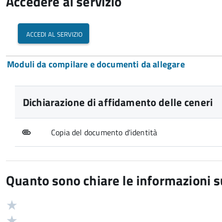
Accedere al servizio
accedi al servizio
Moduli da compilare e documenti da allegare
Dichiarazione di affidamento delle ceneri
Copia del documento d'identità
Quanto sono chiare le informazioni 
Valuta
Valutazione
5
Valuta