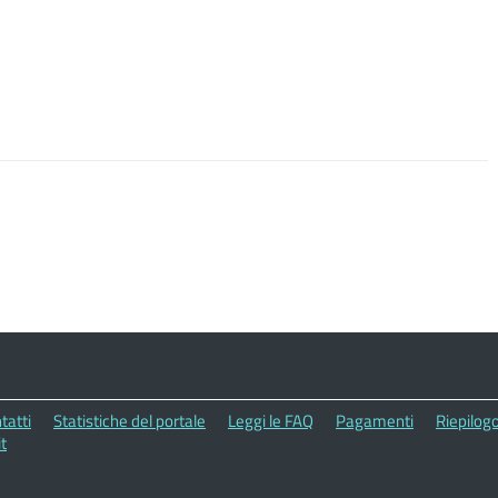
tatti
Statistiche del portale
Leggi le FAQ
Pagamenti
Riepilogo
t