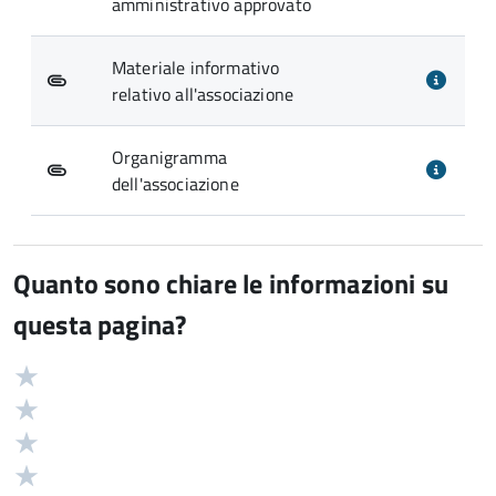
amministrativo approvato
Materiale informativo
relativo all'associazione
Organigramma
dell'associazione
Quanto sono chiare le informazioni su
questa pagina?
Valuta
Valutazione
5
Valuta
stelle
4
Valuta
su
stelle
3
Valuta
5
su