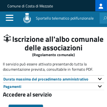
Log
Salta al contenuto principale
Skip to site navigation
Comune di Costa di Mezzate
me
Sportello telematico polifunzionale
Iscrizione all'albo comunale
delle associazioni
(Regolamento comunale)
Il servizio può essere attivato presentando tutta la
documentazione prevista, consultabile in formato PDF.
Durata massima del procedimento amministrativo
Pagamenti
Accedere al servizio