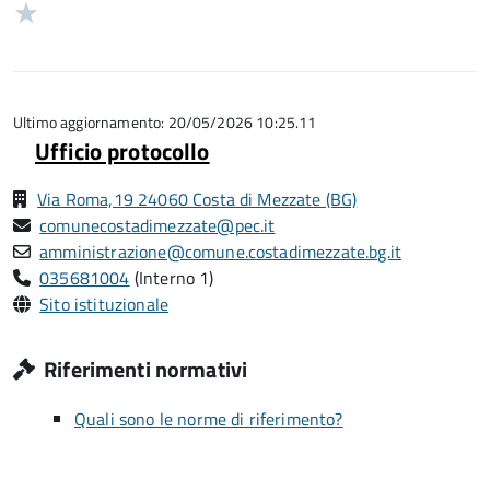
stelle
2
Valuta
5
su
stelle
1
5
su
stelle
5
su
5
Ultimo aggiornamento: 20/05/2026 10:25.11
Ufficio protocollo
Via Roma,19 24060 Costa di Mezzate (BG)
comunecostadimezzate@pec.it
amministrazione@comune.costadimezzate.bg.it
035681004
(Interno 1)
Sito istituzionale
Riferimenti normativi
Quali sono le norme di riferimento?