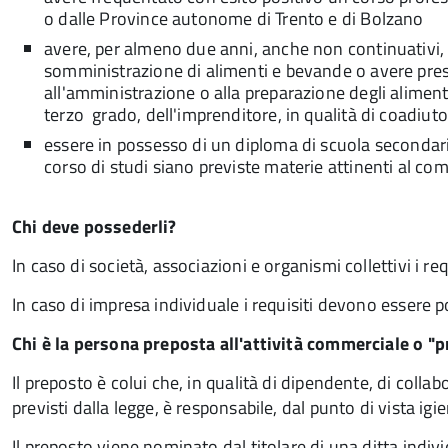
o dalle Province autonome di Trento e di Bolzano
avere, per almeno due anni, anche non continuativi, 
somministrazione di alimenti e bevande o avere presta
all'amministrazione o alla preparazione degli alimenti, 
terzo grado, dell'imprenditore, in qualità di coadiuto
essere in possesso di un diploma di scuola secondaria
corso di studi siano previste materie attinenti al co
Chi deve possederli?
In caso di società, associazioni e organismi collettivi i 
In caso di impresa individuale
i requisiti devono essere 
Chi è la persona preposta all'attività commerciale o "
Il preposto è colui che, in qualità di dipendente, di coll
previsti dalla legge, è responsabile, dal punto di vista i
Il preposto viene nominato dal titolare di una ditta indiv