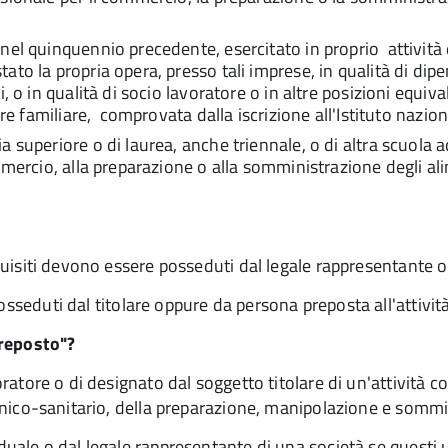
nel quinquennio precedente, esercitato in proprio attività 
to la propria opera, presso tali imprese, in qualità di dipe
o in qualità di socio lavoratore o in altre posizioni equivale
re familiare, comprovata dalla iscrizione all'Istituto nazio
 superiore o di laurea, anche triennale, o di altra scuola a
mmercio, alla preparazione o alla somministrazione degli a
requisiti devono essere posseduti dal
legale rappresentante 
posseduti dal
titolare oppure da
persona preposta all'attivi
preposto"?
aboratore o di designato dal soggetto titolare di un'attivit
gienico-sanitario, della preparazione, manipolazione e sommi
iduale o dal legale rappresentante di una società se questi 