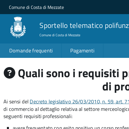
Salta al contenuto principale
Skip to site navigation
Comune di Costa di Mezzate
Sportello telematico polifunz
Comune di Costa di Mezzate
Domande frequenti
Pagamenti
Quali sono i requisiti 
di pr
Ai sensi del
Decreto legislativo 26/03/2010, n. 59
, art. 
di commercio al dettaglio relativa al settore merceologic
seguenti requisiti professionali:
avere frequentato con esito positivo un corso profess