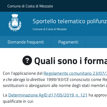
Salta al contenuto principale
Skip to site navigation
Comune di Costa di Mezzate
Sportello telematico polifunz
Comune di Costa di Mezzate
Domande frequenti
Pagamenti
Quali sono i forma
Con l'applicazione del
Regolamento comunitario 23/07/2
e che abroga la direttiva 1999/93/CE
conosciuto come Re
sostituzioni o abrogazioni alle norme degli stati membri
La
Determinazione AgID d17/05/2019, n. 121
ha approv
qualificate in cui: