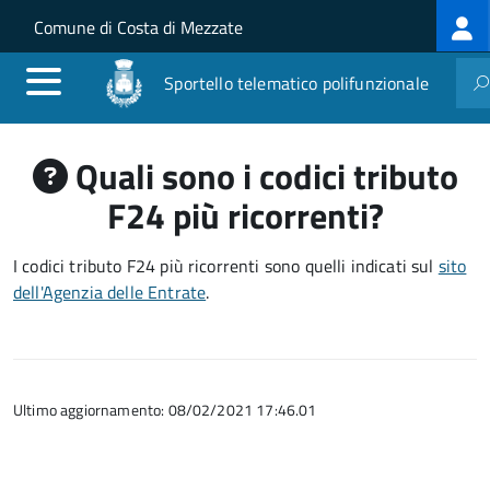
Log
Salta al contenuto principale
Skip to site navigation
Comune di Costa di Mezzate
me
Sportello telematico polifunzionale
Quali sono i codici tributo
F24 più ricorrenti?
I codici tributo F24 più ricorrenti sono quelli indicati sul
sito
dell'Agenzia delle Entrate
.
Ultimo aggiornamento: 08/02/2021 17:46.01