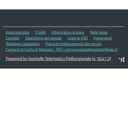
Area riservata
Crediti
Informativa privacy
Note legali
Contatti
Statistiche del portale
Leggi le FAQ
Pagamenti
Riepilogo valutazioni
Piano di miglioramento dei servizi
Comune di Costa di Mezzate - PEC: comunecostadimezzate@pec.it
Powered by Sportello Telematico Polifunzionale (v. 10.41.2)