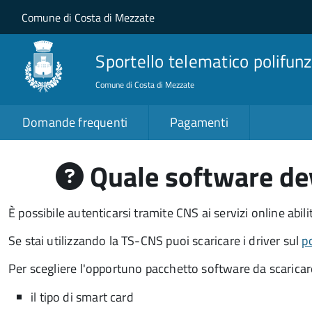
Salta al contenuto principale
Skip to site navigation
Comune di Costa di Mezzate
Sportello telematico polifunz
Comune di Costa di Mezzate
Domande frequenti
Pagamenti
Quale software dev
È possibile autenticarsi tramite CNS ai servizi online abil
Se stai utilizzando la TS-CNS puoi scaricare i driver sul
p
Per scegliere l'opportuno pacchetto software da scaricare
il tipo di smart card