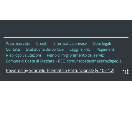
Area riservata
Crediti
Informativa privacy
Note legali
Contatti
Statistiche del portale
Leggi le FAQ
Pagamenti
Riepilogo valutazioni
Piano di miglioramento dei servizi
Comune di Costa di Mezzate - PEC: comunecostadimezzate@pec.it
Powered by Sportello Telematico Polifunzionale (v. 10.41.2)