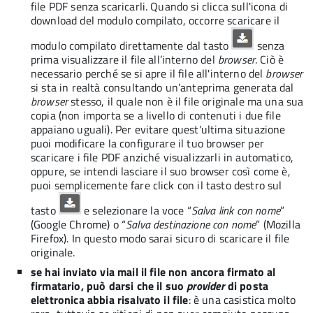
file PDF senza scaricarli. Quando si clicca sull'icona di
download del modulo compilato, occorre scaricare il
modulo compilato direttamente dal tasto
senza
prima visualizzare il file all’interno del
browser
. Ciò è
necessario perché se si apre il file all'interno del
browser
si sta in realtà consultando un’anteprima generata dal
browser
stesso, il quale non è il file originale ma una sua
copia (non importa se a livello di contenuti i due file
appaiano uguali). Per evitare quest'ultima situazione
puoi modificare la configurare il tuo browser per
scaricare i file PDF anziché visualizzarli in automatico,
oppure, se intendi lasciare il suo browser così come è,
puoi semplicemente fare click con il tasto destro sul
tasto
e selezionare la voce “
Salva link con nome
”
(Google Chrome) o “
Salva destinazione con nome
” (Mozilla
Firefox). In questo modo sarai sicuro di scaricare il file
originale.
se hai inviato via mail il file non ancora firmato al
firmatario, può darsi che il suo
provider
di posta
elettronica abbia risalvato il file
: è una casistica molto