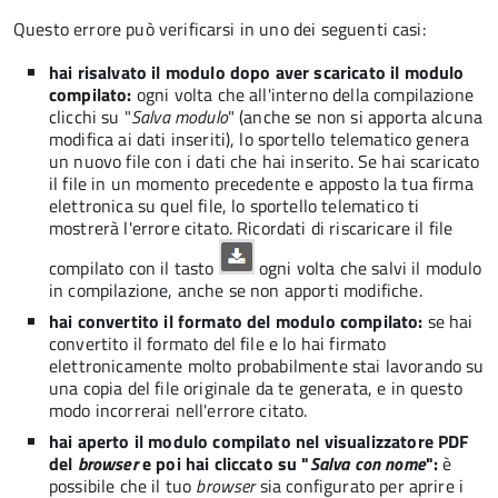
Questo errore può verificarsi in uno dei seguenti casi:
hai risalvato il modulo dopo aver scaricato il modulo
compilato:
ogni volta che all'interno della compilazione
clicchi su "
Salva modulo
" (anche se non si apporta alcuna
modifica ai dati inseriti), lo sportello telematico genera
un nuovo file con i dati che hai inserito. Se hai scaricato
il file in un momento precedente e apposto la tua firma
elettronica su quel file, lo sportello telematico ti
mostrerà l'errore citato. Ricordati di riscaricare il file
compilato con il tasto
ogni volta che salvi il modulo
in compilazione, anche se non apporti modifiche.
hai convertito il formato del modulo compilato:
se hai
convertito il formato del file e lo hai firmato
elettronicamente molto probabilmente stai lavorando su
una copia del file originale da te generata, e in questo
modo incorrerai nell'errore citato.
hai aperto il modulo compilato nel visualizzatore PDF
del
browser
e poi hai cliccato su "
Salva con nome
":
è
possibile che il tuo
browser
sia configurato per aprire i