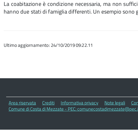
La coabitazione è condizione necessaria, ma non sufficie
hanno due stati di famiglia differenti. Un esempio sono g
Ultimo aggiornamento: 24/10/2019 09:22.11
Area riservata
Crediti
Informativa privacy
Note legali
Con
Comune di Costa di Mezzate - PEC: comunecostadimezzate@pec.i