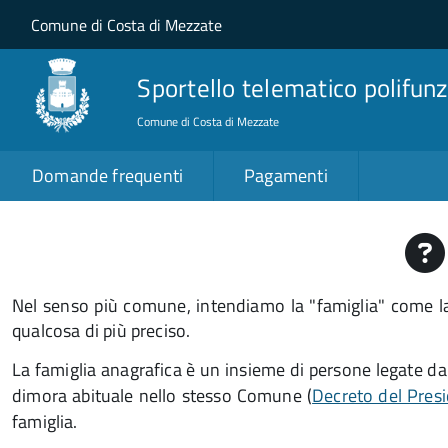
Salta al contenuto principale
Skip to site navigation
Comune di Costa di Mezzate
Sportello telematico polifunz
Comune di Costa di Mezzate
Domande frequenti
Pagamenti
Nel senso più comune, intendiamo la "famiglia" come la 
qualcosa di più preciso.
La famiglia anagrafica è un insieme di persone legate da 
dimora abituale nello stesso Comune (
Decreto del Presi
famiglia.