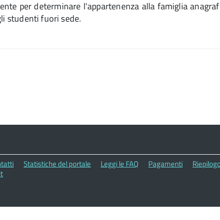
nte per determinare l'appartenenza alla famiglia anagrafic
li studenti fuori sede.
tatti
Statistiche del portale
Leggi le FAQ
Pagamenti
Riepilogo
t