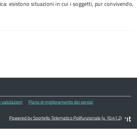
a: esistono situazioni in cui i soggetti, pur convivendo,
 valutazioni
Piano di miglioramento dei servizi
Powered by Sportello Telematico Polifunzionale (v. 10.41.2)