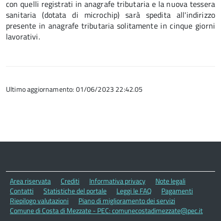
con quelli registrati in anagrafe tributaria e la nuova tessera
sanitaria (dotata di microchip) sarà spedita all'indirizzo
presente in anagrafe tributaria solitamente in cinque giorni
lavorativi.
Ultimo aggiornamento: 01/06/2023 22:42.05
Area riservata
Crediti
Informativa privacy
Note legali
Contatti
Statistiche del portale
Leggi le FAQ
Pagamenti
Riepilogo valutazioni
Piano di miglioramento dei servizi
Comune di Costa di Mezzate - PEC: comunecostadimezzate@pec.it