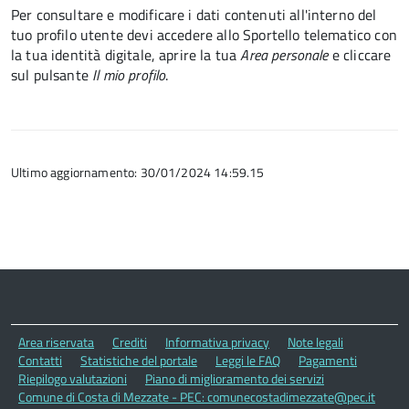
Per consultare e modificare i dati contenuti all'interno del
tuo profilo utente devi accedere allo Sportello telematico con
la tua identità digitale, aprire la tua
Area personale
e cliccare
sul pulsante
Il mio profilo
.
Ultimo aggiornamento: 30/01/2024 14:59.15
Area riservata
Crediti
Informativa privacy
Note legali
Contatti
Statistiche del portale
Leggi le FAQ
Pagamenti
Riepilogo valutazioni
Piano di miglioramento dei servizi
Comune di Costa di Mezzate - PEC: comunecostadimezzate@pec.it