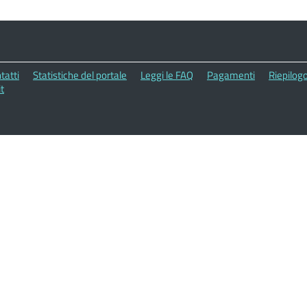
tatti
Statistiche del portale
Leggi le FAQ
Pagamenti
Riepilogo
t