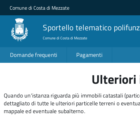
Salta al contenuto principale
Skip to site navigation
Comune di Costa di Mezzate
Sportello telematico polifunz
Comune di Costa di Mezzate
Domande frequenti
Pagamenti
Ulterior
Quando un'istanza riguarda più immobili catastali (partic
dettagliato di tutte le ulteriori particelle terreni o eve
mappale ed eventuale subalterno.