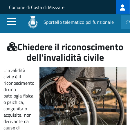
Log
Salta al contenuto principale
Skip to site navigation
Comune di Costa di Mezzate
me
Sportello telematico polifunzionale
Chiedere il riconoscimento
dell'invalidità civile
L'invalidità
civile è il
riconoscimento
di una
patologia fisica
o psichica,
congenita o
acquisita, non
derivante da
cause di