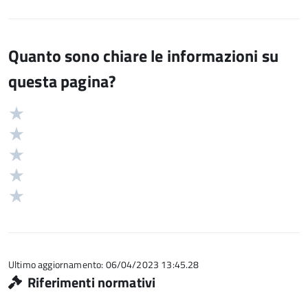
Quanto sono chiare le informazioni su
questa pagina?
Valuta
Valutazione
5
Valuta
stelle
4
Valuta
su
stelle
3
Valuta
5
su
stelle
2
Valuta
5
su
stelle
1
5
su
stelle
5
su
5
Ultimo aggiornamento: 06/04/2023 13:45.28
Riferimenti normativi