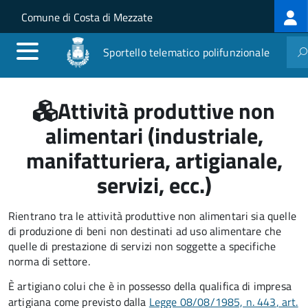
Log
Salta al contenuto principale
Skip to site navigation
Comune di Costa di Mezzate
me
Sportello telematico polifunzionale
Attività produttive non
alimentari (industriale,
manifatturiera, artigianale,
servizi, ecc.)
Rientrano tra le attività produttive non alimentari sia quelle
di produzione di beni non destinati ad uso alimentare che
quelle di prestazione di servizi non soggette a specifiche
norma di settore
.
È artigiano colui che è in possesso della qualifica di impresa
artigiana come previsto dalla
Legge 08/08/1985, n. 443
, art.