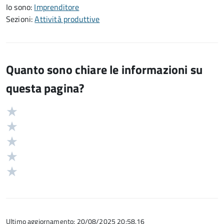
Io sono:
Imprenditore
Sezioni:
Attività produttive
Quanto sono chiare le informazioni su
questa pagina?
Valuta
Valutazione
5
Valuta
stelle
4
Valuta
su
stelle
3
Valuta
5
su
stelle
2
Valuta
5
su
stelle
1
5
su
stelle
5
su
5
Ultimo aggiornamento: 20/08/2025 20:58.16