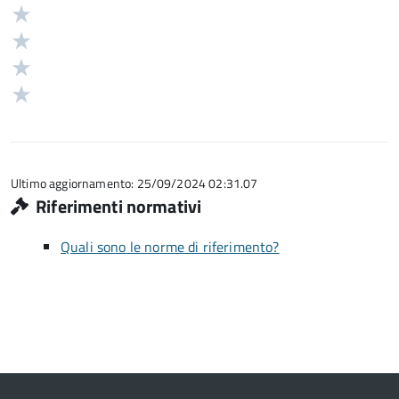
5
Valuta
stelle
4
Valuta
su
stelle
3
Valuta
5
su
stelle
2
Valuta
5
su
stelle
1
5
su
stelle
5
su
5
Ultimo aggiornamento: 25/09/2024 02:31.07
Riferimenti normativi
Quali sono le norme di riferimento?