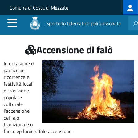
Log
Salta al contenuto principale
Skip to site navigation
Comune di Costa di Mezzate
me
Sportello telematico polifunzionale
Accensione di falò
In occasione di
particolari
ricorrenze e
festività locali
è tradizione
popolare
culturale
l’accensione
del falò
tradizionale o
fuoco epifanico.
Tale accensione: