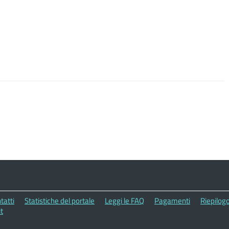
tatti
Statistiche del portale
Leggi le FAQ
Pagamenti
Riepilogo
t