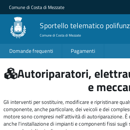
Salta al contenuto principale
Skip to site navigation
Comune di Costa di Mezzate
Sportello telematico polifunz
Comune di Costa di Mezzate
Domande frequenti
Pagamenti
Autoriparatori, elettra
e mecca
Gli interventi per sostituire, modificare e ripristinare qual
componente, anche particolare, dei veicoli e dei complessi
motore sono compresi nell'attività di autoriparazione. 
anche l'installazione di impianti e componenti fissi sugli s