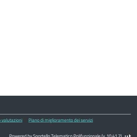
 valutazioni
Piano di miglioramento dei servizi
Powered by Sportello Telematico Polifunzionale (v. 10.41.2)