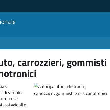
ionale
uto, carrozzieri, gommisti
notronici
siasi
 di veicoli a
È compresa
tessi veicoli e