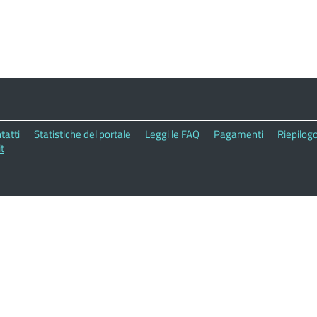
tatti
Statistiche del portale
Leggi le FAQ
Pagamenti
Riepilogo
t