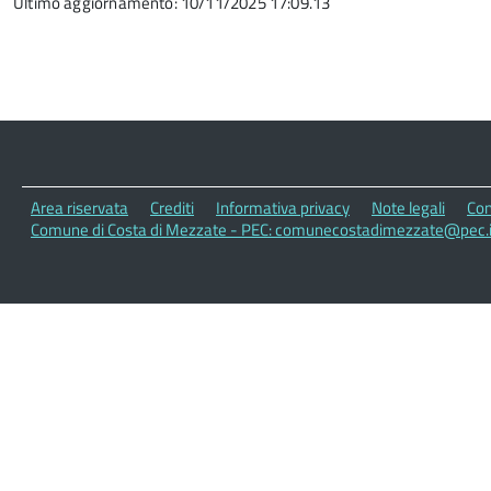
Ultimo aggiornamento: 10/11/2025 17:09.13
Area riservata
Crediti
Informativa privacy
Note legali
Con
Comune di Costa di Mezzate - PEC: comunecostadimezzate@pec.i